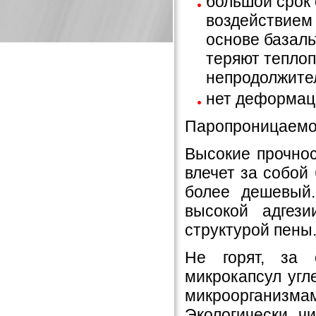
большой срок
воздействием 
основе базаль
теряют теплоп
непродолжител
нет деформац
Паропроницаемос
Высокие прочнос
влечет за собой 
более дешевый
высокой адгез
структурой пены
Не горят, за 
микрокапсул угл
микроорганизмам
Экологически ч