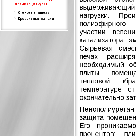
полиизоцианурат
выдержива
Стеновые панели
нагрузки. Про
Кровельные панели
полиэфирног
участии вспен
катализатора, э
Сырьевая смес
печах расширя
необходимый об
плиты поме
тепловой обр
температуре о
окончательно за
Пенополиуретан
защита помещени
Его проникаем
процентов; п