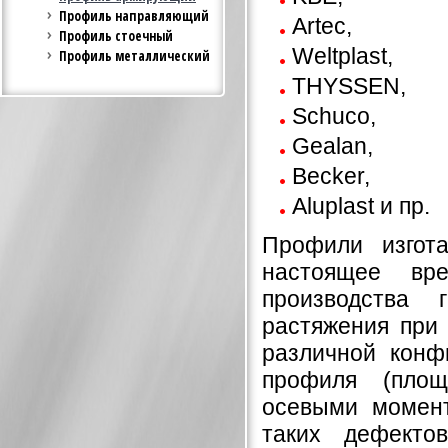
Профиль направляющий
Artec,
Профиль стоечный
Weltplast,
Профиль металлический
THYSSEN,
Schuco,
Gealan,
Becker,
Aluplast и пр.
Профили изгота
настоящее вр
производства
растяжения при
различной конф
профиля (площ
осевыми момент
таких дефекто